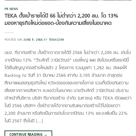
PR NEWS
TEKA ตั้งเป้ารายได้ปี 66 ไม่ต่ำกว่า 2,200 ลบ. โต 13%
มองหาธุรกิจใหม่ต่อยอด-ป้องกันความเสี่ยงในอนาคต
POSTED ON
JUNE 9, 2566
BY
TEKACOM
บมจ. ฑีฆาก่อสร้าง ตั้งเป้ากวาดรายได้ปี 2566 ไม่ต่ำกว่า 2,200 ลบ. เติบโต
จากปีก่อน 13% “วีระศักดิ์ วานิชวัฒน์” บอสใหญ่ เผย ยังไม่จบครึ่งแรกปีนี้
ได้เซ็นสัญญาก่อสร้างใหม่แล้ว 2 โครงการ รวมมูลค่า 1,282 ลบ. ส่งผลให้
Backlog ณ วันที่ 31 มีนาคม 2566 เท่ากับ 3,105 ล้านบาท ล่าสุดเร่ง
ศึกษาแผนลงทุนธุรกิจใหม่ หวังต่อยอดและขยายโอกาส รวมทั้งป้องกันความ
เสี่ยงหากภาคอสังหาฯ ชะลอตัวในอนาคต นายวีระศักดิ์ วานิชวัฒน์ ประธาน
เจ้าหน้าที่บริหาร บริษัท ฑีฆาก่อสร้าง จำกัด (มหาชน) หรือ TEKA เปิดเผยว่า
ในปี 2566 บริษัทฯ ตั้งเป้ารายได้จากงานรับเหมาก่อสร้างไว้ไม่น้อยกว่า
2,200 ล้านบาท หรือคิดเป็นการเติบโตจากปีก่อน 13% และจะเพิ่มเป็น 22%
ในปี 2567 ซึ่งในปี […]
CONTINUE READING
→