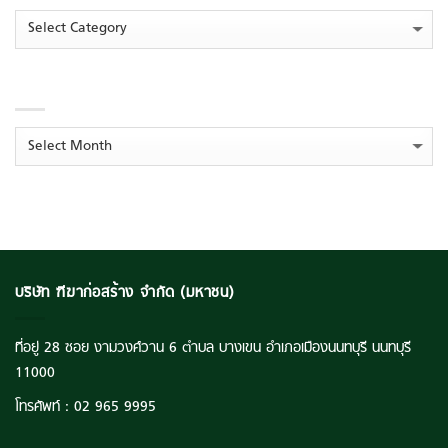
Day
ต่อ
ทะยาน
กำไร
Categories
เนื่อง
294
%
โกย
พุ่ง
ปั้น
ราย
294%
โมเดล
ได้
‘ระบบ
ARCHIVES
รวม
นิเวศ
กว่า
การ
516
เรียน
ลบ.
Archives
รู้
ตุน
ยั่งยืน’
Backlog
ยก
แน่น
ระดับ
แตะ
คุณภาพ
ระดับ
ชีวิต
3,516
เยาวชน
ลบ.
ไทย
บริษัท ฑีฆาก่อสร้าง จำกัด (มหาชน)
ที่อยู่ 28 ซอย งามวงศ์วาน 6 ตำบล บางเขน อำเภอเมืองนนทบุรี นนทบุรี
11000
โทรศัพท์ :
02 965 9995