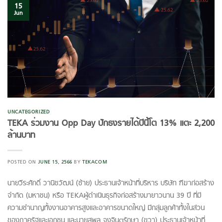
15
Jun
UNCATEGORIZED
TEKA ร่วมงาน Opp Day ปักธงรายได้ปีนี้โต 13% แตะ 2,200
ล้านบาท
POSTED ON
JUNE 15, 2566
BY
TEKACOM
นายวีระศักดิ์ วานิชวัฒน์ (ซ้าย) ประธานเจ้าหน้าที่บริหาร บริษัท ฑีฆาก่อสร้าง
จํากัด (มหาชน) หรือ TEKAผู้ดำเนินธุรกิจก่อสร้างมายาวนาน 39 ปี ที่มี
ความชำนาญทั้งงานอาคารสูงและอาคารขนาดใหญ่ มีกลุ่มลูกค้าทั้งในส่วน
ของภาครัฐและเอกชน และนายสุพล จงจินตรักษา (ขวา) ประธานเจ้าหน้าที่