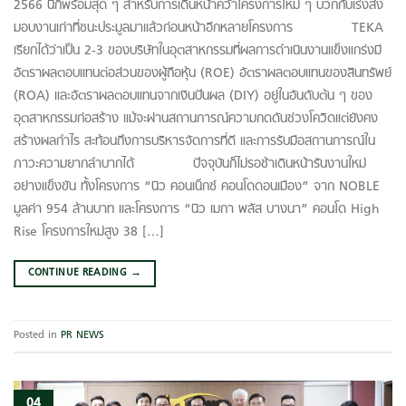
2566 นี้ก็พร้อมสุด ๆ สำหรับการเดินหน้าคว้าโครงการใหม่ ๆ บวกกับเร่งส่ง
มอบงานเก่าที่ชนะประมูลมาแล้วก่อนหน้าอีกหลายโครงการ TEKA
เรียกได้ว่าเป็น 2-3 ของบริษัทในอุตสาหกรรมที่ผลการดำเนินงานแข็งแกร่งมี
อัตราผลตอบแทนต่อส่วนของผู้ถือหุ้น (ROE) อัตราผลตอบแทนของสินทรัพย์
(ROA) และอัตราผลตอบแทนจากเงินปันผล (DIY) อยู่ในอันดับต้น ๆ ของ
อุตสาหกรรมก่อสร้าง แม้จะผ่านสถานการณ์ความกดดันช่วงโควิดแต่ยังคง
สร้างผลกำไร สะท้อนถึงการบริหารจัดการที่ดี และการรับมือสถานการณ์ใน
ภาวะความยากลำบากได้ ปัจจุบันก็ไม่รอช้าเดินหน้ารันงานใหม่
อย่างแข็งขัน ทั้งโครงการ “นิว คอนเน็กซ์ คอนโดดอนเมือง” จาก NOBLE
มูลค่า 954 ล้านบาท และโครงการ “นิว เมกา พลัส บางนา” คอนโด High
Rise โครงการใหม่สูง 38 […]
CONTINUE READING
→
Posted in
PR NEWS
04