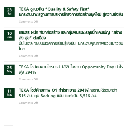
TEKA
ยก
TEKA ชูแนวคิด “Quality & Safety First”
23
ระดับ
Jul
ยกระดับมาตรฐานการบริหารโครงการก่อสร้างยุคใหม่ สู่ความยั่งยืน
ศักยภาพ
Comments Off
on
ผู้
TEKA
บริหาร
ชู
แสนสิริ ผนึก ฑีฆาก่อสร้าง และกลุ่มพันธมิตรลุยบิ๊กแคมเปญ
“สร้าง
จัด
10
แนวคิด
Jun
ส่ง สุข” ต่อเนื่อง
อบรม
“Quality
“AI
ปั้นโมเดล ‘ระบบนิเวศการเรียนรู้ยั่งยืน’ ยกระดับคุณภาพชีวิตเยาวชน
&
Agent
ไทย
Safety
for
First”
Comments Off
on
Manager”
ยก
แสน
ต่อย
ระดับ
สิริ
TEKA โชว์ผลงานไตรมาส 1/69 ในงาน Opportunity Day กำไร
อด
26
มาตรฐาน
ผนึก
การ
May
พุ่ง 294%
การ
ฑีฆา
ใช้
Comments Off
on
บริหาร
ก่อสร้าง
AI
TEKA
โครงการ
และ
เพิ่ม
โชว์
TEKA โชว์ศักยภาพ Q1 กำไรทะยาน
294
%
โกยรายได้รวมกว่า
ก่อสร้าง
กลุ่ม
11
ประสิทธิภาพ
ผล
ยุค
May
516 ลบ. ตุน Backlog แน่น แตะระดับ 3,516 ลบ.
พันธมิตร
การ
งาน
ใหม่
ลุย
บริหาร
Comments Off
on
ไตรมาส
สู่
บิ๊ก
องค์กร
TEKA
1/69
ความ
แคมเปญ
โชว์
ใน
ยั่งยืน
“สร้าง
CATEGORIES
ศักยภาพ
งาน
ส่ง
Q1
Opportunity
สุข”
กำไร