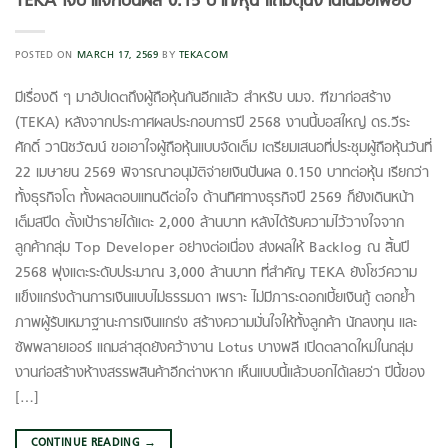
TEKA ใจป้ำแจกปันผล 0.15 บาท/หุ้น แถมตุนงานในมือเพียบ
POSTED ON
MARCH 17, 2569
BY
TEKACOM
มีเรื่องดี ๆ มาอัปเดตถึงผู้ถือหุ้นกันอีกแล้ว สำหรับ บมจ. ฑีฆาก่อสร้าง
(TEKA) หลังจากประกาศผลประกอบการปี 2568 งานนี้บอสใหญ่ ดร.วีระ
ศักดิ์ วานิชวัฒน์ ขอเอาใจผู้ถือหุ้นแบบจัดเต็ม เตรียมเสนอที่ประชุมผู้ถือหุ้นวันที่
22 เมษายน 2569 พิจารณาอนุมัติจ่ายเงินปันผล 0.150 บาทต่อหุ้น เรียกว่า
ทั้งธุรกิจโต ทั้งผลตอบแทนดีต่อใจ ด้านทิศทางธุรกิจปี 2569 ก็ยังเดินหน้า
เต็มสปีด ตั้งเป้ารายได้แตะ 2,000 ล้านบาท หลังได้รับความไว้วางใจจาก
ลูกค้ากลุ่ม Top Developer อย่างต่อเนื่อง ส่งผลให้ Backlog ณ สิ้นปี
2568 พุ่งแตะระดับประมาณ 3,000 ล้านบาท ที่สำคัญ TEKA ยังโชว์ความ
แข็งแกร่งด้านการเงินแบบไม่ธรรมดา เพราะ ไม่มีภาระดอกเบี้ยเงินกู้ ตอกย้ำ
ภาพผู้รับเหมาฐานะการเงินแกร่ง สร้างความมั่นใจให้ทั้งลูกค้า นักลงทุน และ
ซัพพลายเออร์ แถมล่าสุดยังคว้างาน Lotus บางพลี เปิดตลาดใหม่ในกลุ่ม
งานก่อสร้างห้างสรรพสินค้าอีกต่างหาก เห็นแบบนี้แล้วบอกได้เลยว่า ปีนี้ของ
[…]
CONTINUE READING
→