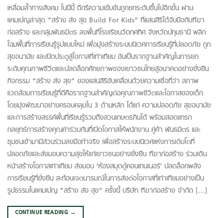
เหลื่อมล้ำทางสังคม ในปีนี้ ดีกรีความเข้มข้นถูกยกระดับขึ้นไปอีกขั้น ผ่าน
แคมเปญล่าสุด “สร้าง ส่ง สุข Build For Kids” ที่แสนสิริได้จับมือกับฑีฆา
ก่อสร้าง และกลุ่มพันธมิตร ลงพื้นที่โรงเรียนวัดทศทิศ จังหวัดปทุมธานี พลิก
โฉมพื้นที่การเรียนรู้รูปแบบใหม่ เพื่อมุ่งสร้างระบบนิเวศการเรียนรู้ที่ปลอดภัย ถูก
สุขอนามัย และเปิดประตูสู่โอกาสที่เท่าเทียม อันเป็นรากฐานสำคัญในการยก
ระดับคุณภาพชีวิตและปลดล็อกศักยภาพของเยาวชนไทยสู่อนาคตอย่างยั่งยืน
กิจกรรม “สร้าง ส่ง สุข” ของแสนสิริขับเคลื่อนด้วยความเชื่อที่ว่า สภาพ
แวดล้อมการเรียนรู้ที่ดีคือรากฐานสำคัญต่อคุณภาพชีวิตและโอกาสของเด็ก
โดยมุ่งพัฒนาอย่างครอบคลุมใน 3 ด้านหลัก ได้แก่ ความปลอดภัย สุขอนามัย
และการสร้างสรรค์พื้นที่เรียนรู้รวมถึงสวนเกษตรกินได้ พร้อมสอดแทรก
กลยุทธ์การสร้างคุณค่าร่วมกันที่เปิดโอกาสให้พนักงาน คู่ค้า พันธมิตร และ
ชุมชนเข้ามามีส่วนร่วมลงมือทำจริง เพื่อสร้างระบบนิเวศแห่งการเติบโตที่
ปลอดภัยและส่งมอบความสุขให้แก่เยาวชนอย่างยั่งยืน ฑีฆาก่อสร้าง ร่วมเดิน
หน้าสร้างโอกาสเท่าเทียม ส่งมอบ ‘ห้องสมุดตู้คอนเทนเนอร์’ ปลดล็อกพลัง
การเรียนรู้ที่ยั่งยืน สะท้อนเจตนารมณ์ในการส่งต่อโอกาสที่เท่าเทียมอย่างเป็น
รูปธรรมในแคมเปญ “สร้าง ส่ง สุข” ครั้งนี้ บริษัท ฑีฆาก่อสร้าง จำกัด […]
CONTINUE READING
→