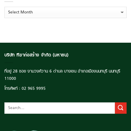
การ
516
เรียน
ลบ.
Archives
รู้
ตุน
ยั่งยืน’
Backlog
ยก
แน่น
ระดับ
แตะ
คุณภาพ
ระดับ
ชีวิต
3,516
เยาวชน
ลบ.
ไทย
บริษัท ฑีฆาก่อสร้าง จำกัด (มหาชน)
ที่อยู่ 28 ซอย งามวงศ์วาน 6 ตำบล บางเขน อำเภอเมืองนนทบุรี นนทบุรี
11000
โทรศัพท์ :
02 965 9995