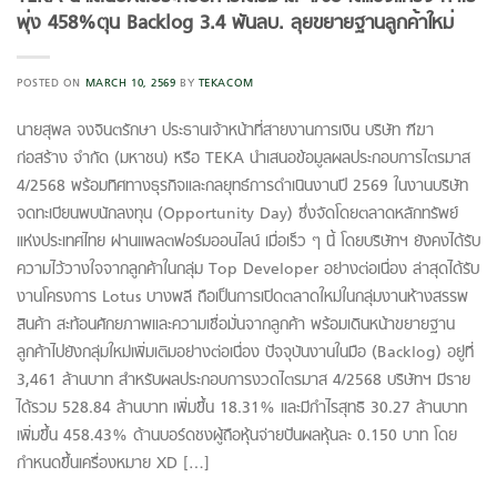
พุ่ง 458%
ตุน Backlog 3.4 พันลบ. ลุยขยายฐานลูกค้าใหม่
POSTED ON
MARCH 10, 2569
BY
TEKACOM
นายสุพล จงจินตรักษา ประธานเจ้าหน้าที่สายงานการเงิน บริษัท ฑีฆา
ก่อสร้าง จำกัด (มหาชน) หรือ TEKA นำเสนอข้อมูลผลประกอบการไตรมาส
4/2568 พร้อมทิศทางธุรกิจและกลยุทธ์การดำเนินงานปี 2569 ในงานบริษัท
จดทะเบียนพบนักลงทุน (Opportunity Day) ซึ่งจัดโดยตลาดหลักทรัพย์
แห่งประเทศไทย ผ่านแพลตฟอร์มออนไลน์ เมื่อเร็ว ๆ นี้ โดยบริษัทฯ ยังคงได้รับ
ความไว้วางใจจากลูกค้าในกลุ่ม Top Developer อย่างต่อเนื่อง ล่าสุดได้รับ
งานโครงการ Lotus บางพลี ถือเป็นการเปิดตลาดใหม่ในกลุ่มงานห้างสรรพ
สินค้า สะท้อนศักยภาพและความเชื่อมั่นจากลูกค้า พร้อมเดินหน้าขยายฐาน
ลูกค้าไปยังกลุ่มใหม่เพิ่มเติมอย่างต่อเนื่อง ปัจจุบันงานในมือ (Backlog) อยู่ที่
3,461 ล้านบาท สำหรับผลประกอบการงวดไตรมาส 4/2568 บริษัทฯ มีราย
ได้รวม 528.84 ล้านบาท เพิ่มขึ้น 18.31% และมีกำไรสุทธิ 30.27 ล้านบาท
เพิ่มขึ้น 458.43% ด้านบอร์ดชงผู้ถือหุ้นจ่ายปันผลหุ้นละ 0.150 บาท โดย
กำหนดขึ้นเครื่องหมาย XD […]