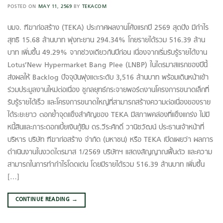
POSTED ON
MAY 11, 2569
BY
TEKACOM
บมจ. ฑีฆาก่อสร้าง (TEKA) ประกาศผลงานโค้งแรกปี 2569 สุดปัง มีกำไร
สุทธิ 15.68 ล้านบาท พุ่งทะยาน 294.34% โกยรายได้รวม 516.39 ล้าน
บาท เพิ่มขึ้น 49.29% จากช่วงเดียวกันปีก่อน เนื่องจากเริ่มรับรู้รายได้งาน
Lotus’New Hypermarket Bang Plee (LNBP) ในไตรมาสแรกของปีนี้
ส่งผลให้ Backlog ปัจจุบันพุ่งแตะระดับ 3,516 ล้านบาท พร้อมเดินหน้าเข้า
ร่วมประมูลงานใหม่ต่อเนื่อง ชูกลยุทธ์กระจายพอร์ตงานโครงการขนาดเล็กที่
รับรู้รายได้เร็ว และโครงการขนาดใหญ่ที่สามารถสร้างความต่อเนื่องของราย
ได้ระยะยาว ตอกย้ำจุดแข็งสำคัญของ TEKA มีสภาพคล่องที่แข็งแกร่ง ไม่มี
หนี้สินและภาระดอกเบี้ยเงินกู้ยืม ดร.วีระศักดิ์ วานิชวัฒน์ ประธานเจ้าหน้าที่
บริหาร บริษัท ฑีฆาก่อสร้าง จำกัด (มหาชน) หรือ TEKA เปิดเผยว่า ผลการ
ดำเนินงานในงวดไตรมาส 1/2569 บริษัทฯ แสดงสัญญาณฟื้นตัว และความ
สามารถในการทำกำไรโดดเด่น โดยมีรายได้รวม 516.39 ล้านบาท เพิ่มขึ้น
[…]
CONTINUE READING
→