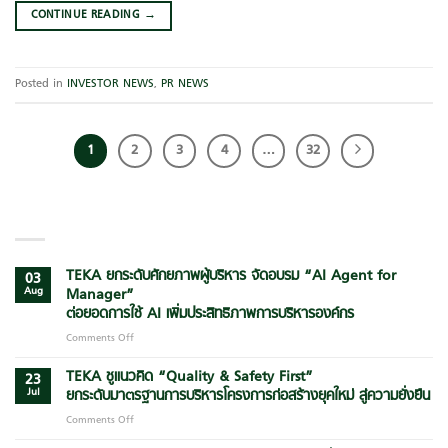
CONTINUE READING
→
Posted in
INVESTOR NEWS
,
PR NEWS
1
2
3
4
…
32
LATEST POSTS
TEKA ยกระดับศักยภาพผู้บริหาร จัดอบรม “AI Agent for
03
Aug
Manager”
ต่อยอดการใช้ AI เพิ่มประสิทธิภาพการบริหารองค์กร
Comments Off
on
TEKA
ยก
TEKA ชูแนวคิด “Quality & Safety First”
23
ระดับ
Jul
ยกระดับมาตรฐานการบริหารโครงการก่อสร้างยุคใหม่ สู่ความยั่งยืน
ศักยภาพ
Comments Off
on
ผู้
TEKA
บริหาร