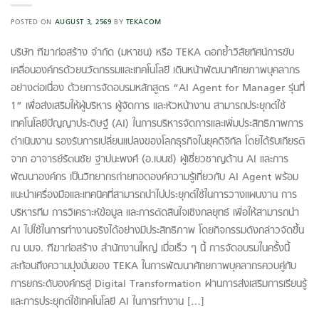
POSTED ON
AUGUST 3, 2569
BY
TEKACOM
บริษัท ฑีฆาก่อสร้าง จำกัด (มหาชน) หรือ TEKA ตอกย้ำวิสัยทัศน์การขับ
เคลื่อนองค์กรด้วยนวัตกรรมและเทคโนโลยี เดินหน้าพัฒนาศักยภาพบุคลากร
อย่างต่อเนื่อง ด้วยการจัดอบรมหลักสูตร “AI Agent for Manager รุ่นที่
1” เพื่อส่งเสริมให้ผู้บริหาร ผู้จัดการ และหัวหน้างาน สามารถประยุกต์ใช้
เทคโนโลยีปัญญาประดิษฐ์ (AI) ในการบริหารจัดการและเพิ่มประสิทธิภาพการ
ดำเนินงาน รองรับการเปลี่ยนแปลงของโลกธุรกิจในยุคดิจิทัล โดยได้รับเกียรติ
จาก อาจารย์รัตนชัย ฐาปนะพงศ์ (อ.เบนซ์) ผู้เชี่ยวชาญด้าน AI และการ
พัฒนาองค์กร เป็นวิทยากรถ่ายทอดองค์ความรู้เกี่ยวกับ AI Agent พร้อม
แนะนำเครื่องมือและเทคนิคที่สามารถนำไปประยุกต์ใช้ในการวางแผนงาน การ
บริหารทีม การวิเคราะห์ข้อมูล และการตัดสินใจเชิงกลยุทธ์ เพื่อให้สามารถนำ
AI ไปใช้ในการทำงานจริงได้อย่างมีประสิทธิภาพ โดยกิจกรรมดังกล่าวจัดขึ้น
ณ บมจ. ฑีฆาก่อสร้าง สำนักงานใหญ่ เมื่อเร็ว ๆ นี้ การจัดอบรมในครั้งนี้
สะท้อนถึงความมุ่งมั่นของ TEKA ในการพัฒนาศักยภาพบุคลากรควบคู่กับ
การยกระดับองค์กรสู่ Digital Transformation ผ่านการส่งเสริมการเรียนรู้
และการประยุกต์ใช้เทคโนโลยี AI ในการทำงาน […]