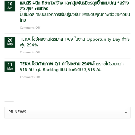
ชู
แสนสิริ ผนึก ฑีฆาก่อสร้าง และกลุ่มพันธมิตรลุยบิ๊กแคมเปญ
“สร้าง
จัด
10
แนวคิด
Jun
ส่ง สุข” ต่อเนื่อง
อบรม
“Quality
“AI
ปั้นโมเดล ‘ระบบนิเวศการเรียนรู้ยั่งยืน’ ยกระดับคุณภาพชีวิตเยาวชน
&
Agent
ไทย
Safety
for
First”
Comments Off
on
Manager”
ยก
แสน
ต่อย
ระดับ
สิริ
TEKA โชว์ผลงานไตรมาส 1/69 ในงาน Opportunity Day กำไร
อด
26
มาตรฐาน
ผนึก
การ
May
พุ่ง 294%
การ
ฑีฆา
ใช้
Comments Off
on
บริหาร
ก่อสร้าง
AI
TEKA
โครงการ
และ
เพิ่ม
โชว์
TEKA โชว์ศักยภาพ Q1 กำไรทะยาน
294
%
โกยรายได้รวมกว่า
ก่อสร้าง
กลุ่ม
11
ประสิทธิภาพ
ผล
ยุค
May
516 ลบ. ตุน Backlog แน่น แตะระดับ 3,516 ลบ.
พันธมิตร
การ
งาน
ใหม่
ลุย
บริหาร
Comments Off
on
ไตรมาส
สู่
บิ๊ก
องค์กร
TEKA
1/69
ความ
แคมเปญ
โชว์
ใน
ยั่งยืน
“สร้าง
CATEGORIES
ศักยภาพ
งาน
ส่ง
Q1
Opportunity
สุข”
กำไร
Day
ต่อ
ทะยาน
กำไร
Categories
เนื่อง
294
%
โกย
พุ่ง
ปั้น
ราย
294%
โมเดล
ได้
‘ระบบ
ARCHIVES
รวม
นิเวศ
กว่า