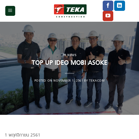
Skip
to
content
PR NEWS
TOP UP IDEO MOBI ASOKE
POSTED ON
NOVEMBER 1, 2561
BY
TEKACOM
1 พฤศจิกายน 2561