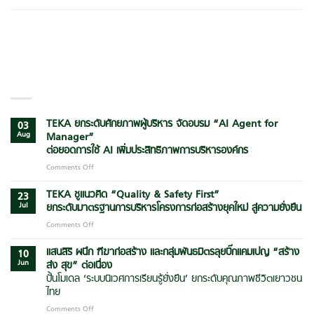
LATEST POSTS
TEKA ยกระดับศักยภาพผู้บริหาร จัดอบรม “AI Agent for
03
Aug
Manager”
ต่อยอดการใช้ AI เพิ่มประสิทธิภาพการบริหารองค์กร
Comments Off
on
TEKA
ยก
TEKA ชูแนวคิด “Quality & Safety First”
23
ระดับ
Jul
ยกระดับมาตรฐานการบริหารโครงการก่อสร้างยุคใหม่ สู่ความยั่งยืน
ศักยภาพ
Comments Off
on
ผู้
TEKA
บริหาร
ชู
แสนสิริ ผนึก ฑีฆาก่อสร้าง และกลุ่มพันธมิตรลุยบิ๊กแคมเปญ
“สร้าง
จัด
10
แนวคิด
Jun
ส่ง สุข” ต่อเนื่อง
อบรม
“Quality
“AI
ปั้นโมเดล ‘ระบบนิเวศการเรียนรู้ยั่งยืน’ ยกระดับคุณภาพชีวิตเยาวชน
&
Agent
ไทย
Safety
for
First”
Comments Off
on
Manager”