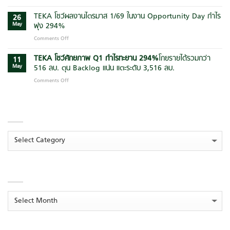
ยก
แสน
ต่อย
ระดับ
สิริ
TEKA โชว์ผลงานไตรมาส 1/69 ในงาน Opportunity Day กำไร
อด
26
มาตรฐาน
ผนึก
การ
May
พุ่ง 294%
การ
ฑีฆา
ใช้
Comments Off
on
บริหาร
ก่อสร้าง
AI
TEKA
โครงการ
และ
เพิ่ม
โชว์
TEKA โชว์ศักยภาพ Q1 กำไรทะยาน
294
%
โกยรายได้รวมกว่า
ก่อสร้าง
กลุ่ม
11
ประสิทธิภาพ
ผล
ยุค
May
516 ลบ. ตุน Backlog แน่น แตะระดับ 3,516 ลบ.
พันธมิตร
การ
งาน
ใหม่
ลุย
บริหาร
Comments Off
on
ไตรมาส
สู่
บิ๊ก
องค์กร
TEKA
1/69
ความ
แคมเปญ
โชว์
ใน
ยั่งยืน
“สร้าง
CATEGORIES
ศักยภาพ
งาน
ส่ง
Q1
Opportunity
สุข”
กำไร
Day
ต่อ
ทะยาน
กำไร
Categories
เนื่อง
294
%
โกย
พุ่ง
ปั้น
ราย
294%
โมเดล
ได้
‘ระบบ
ARCHIVES
รวม
นิเวศ
กว่า
การ
516
เรียน
ลบ.
Archives
รู้
ตุน
ยั่งยืน’
Backlog
ยก
แน่น
ระดับ
แตะ