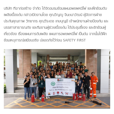
บริษัท ฑีฆาก่อสร้าง จำกัด ได้จัดอมรมซ้อมแผนอพยพหนีไฟ และฝึกซ้อมดับ
เพลิงเบื้องต้น กล่าวเปิดงานโดย คุณวิญญู จินตนาวัฒน์ ผู้จัดการฝ่าย
ประกันคุณภาพ วิทยากร คุณวีระเดช เกษบุญมีี เจ้าพนักงานฝ่ายป้องกัน และ
บรรเทาสาธารณภัย และทีมงานผู้ช่วยเบื้องต้น ได้ประชุมชี้แจง และซักซ้อมผู้
เกี่ยวข้อง เรื่องแผนการดับเพลิง แผนการอพยพหนีไฟ เป็นต้น จากนั้นได้ฝึก
ซ้อมเหตุการณ์เสมือนจริง ปลอดภัยไว้ก่อน SAFETY FIRST