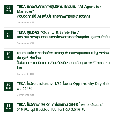
TEKA ยกระดับศักยภาพผู้บริหาร จัดอบรม “AI Agent for
03
Aug
Manager”
ต่อยอดการใช้ AI เพิ่มประสิทธิภาพการบริหารองค์กร
Comments Off
on
TEKA
ยก
TEKA ชูแนวคิด “Quality & Safety First”
23
ระดับ
Jul
ยกระดับมาตรฐานการบริหารโครงการก่อสร้างยุคใหม่ สู่ความยั่งยืน
ศักยภาพ
Comments Off
on
ผู้
TEKA
บริหาร
ชู
แสนสิริ ผนึก ฑีฆาก่อสร้าง และกลุ่มพันธมิตรลุยบิ๊กแคมเปญ
“สร้าง
จัด
10
แนวคิด
Jun
ส่ง สุข” ต่อเนื่อง
อบรม
“Quality
“AI
ปั้นโมเดล ‘ระบบนิเวศการเรียนรู้ยั่งยืน’ ยกระดับคุณภาพชีวิตเยาวชน
&
Agent
ไทย
Safety
for
First”
Comments Off
on
Manager”
ยก
แสน
ต่อย
ระดับ
สิริ
TEKA โชว์ผลงานไตรมาส 1/69 ในงาน Opportunity Day กำไร
อด
26
มาตรฐาน
ผนึก
การ
May
พุ่ง 294%
การ
ฑีฆา
ใช้
Comments Off
on
บริหาร
ก่อสร้าง
AI
TEKA
โครงการ
และ
เพิ่ม
โชว์
TEKA โชว์ศักยภาพ Q1 กำไรทะยาน
294
%
โกยรายได้รวมกว่า
ก่อสร้าง
กลุ่ม
11
ประสิทธิภาพ
ผล
ยุค
May
516 ลบ. ตุน Backlog แน่น แตะระดับ 3,516 ลบ.
พันธมิตร
การ
งาน
ใหม่
ลุย
บริหาร