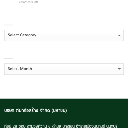
Comments Off
on
ไตรมาส
สู่
บิ๊ก
องค์กร
TEKA
1/69
ความ
แคมเปญ
โชว์
ใน
ยั่งยืน
“สร้าง
CATEGORIES
ศักยภาพ
งาน
ส่ง
Q1
Opportunity
สุข”
กำไร
Day
ต่อ
ทะยาน
กำไร
Categories
เนื่อง
294
%
โกย
พุ่ง
ปั้น
ราย
294%
โมเดล
ได้
‘ระบบ
ARCHIVES
รวม
นิเวศ
กว่า
การ
516
เรียน
ลบ.
Archives
รู้
ตุน
ยั่งยืน’
Backlog
ยก
แน่น
ระดับ
แตะ
คุณภาพ
ระดับ
ชีวิต
3,516
เยาวชน
ลบ.
ไทย
บริษัท ฑีฆาก่อสร้าง จำกัด (มหาชน)
ที่อยู่ 28 ซอย งามวงศ์วาน 6 ตำบล บางเขน อำเภอเมืองนนทบุรี นนทบุรี