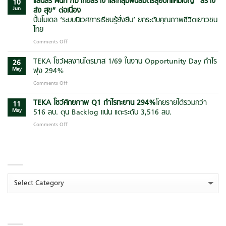
แสนสิริ ผนึก ฑีฆาก่อสร้าง และกลุ่มพันธมิตรลุยบิ๊กแคมเปญ
“สร้าง
จัด
10
แนวคิด
Jun
ส่ง สุข” ต่อเนื่อง
อบรม
“Quality
“AI
ปั้นโมเดล ‘ระบบนิเวศการเรียนรู้ยั่งยืน’ ยกระดับคุณภาพชีวิตเยาวชน
&
Agent
ไทย
Safety
for
First”
Comments Off
on
Manager”
ยก
แสน
ต่อย
ระดับ
สิริ
TEKA โชว์ผลงานไตรมาส 1/69 ในงาน Opportunity Day กำไร
อด
26
มาตรฐาน
ผนึก
การ
May
พุ่ง 294%
การ
ฑีฆา
ใช้
Comments Off
on
บริหาร
ก่อสร้าง
AI
TEKA
โครงการ
และ
เพิ่ม
โชว์
TEKA โชว์ศักยภาพ Q1 กำไรทะยาน
294
%
โกยรายได้รวมกว่า
ก่อสร้าง
กลุ่ม
11
ประสิทธิภาพ
ผล
ยุค
May
516 ลบ. ตุน Backlog แน่น แตะระดับ 3,516 ลบ.
พันธมิตร
การ
งาน
ใหม่
ลุย
บริหาร
Comments Off
on
ไตรมาส
สู่
บิ๊ก
องค์กร
TEKA
1/69
ความ
แคมเปญ
โชว์
ใน
ยั่งยืน
“สร้าง
CATEGORIES
ศักยภาพ
งาน
ส่ง
Q1
Opportunity
สุข”
กำไร
Day
ต่อ
ทะยาน
กำไร
Categories
เนื่อง
294
%
โกย
พุ่ง
ปั้น
ราย
294%
โมเดล
ได้
‘ระบบ
ARCHIVES
รวม
นิเวศ
กว่า
การ