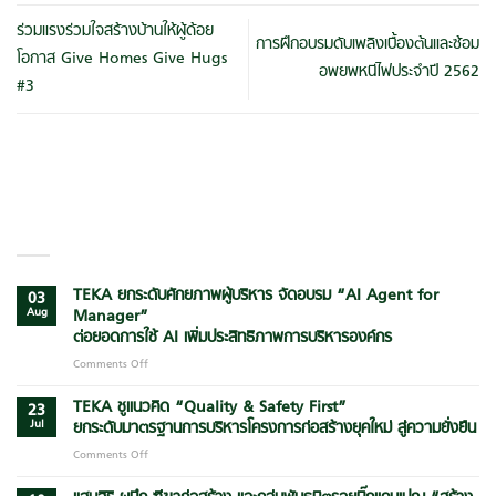
ร่วมแรงร่วมใจสร้างบ้านให้ผู้ด้อย
การฝึกอบรมดับเพลิงเบื้องต้นและซ้อม
โอกาส Give Homes Give Hugs
อพยพหนีไฟประจำปี 2562
#3
LATEST POSTS
TEKA ยกระดับศักยภาพผู้บริหาร จัดอบรม “AI Agent for
03
Aug
Manager”
ต่อยอดการใช้ AI เพิ่มประสิทธิภาพการบริหารองค์กร
Comments Off
on
TEKA
ยก
TEKA ชูแนวคิด “Quality & Safety First”
23
ระดับ
Jul
ยกระดับมาตรฐานการบริหารโครงการก่อสร้างยุคใหม่ สู่ความยั่งยืน
ศักยภาพ
Comments Off
on
ผู้
TEKA
บริหาร
ชู