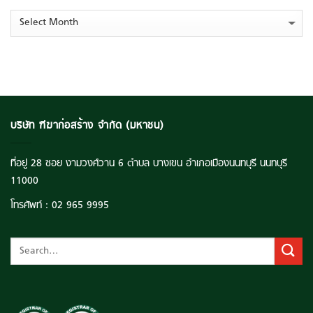
516
เรียน
ลบ.
Archives
รู้
ตุน
ยั่งยืน’
Backlog
ยก
แน่น
ระดับ
แตะ
คุณภาพ
ระดับ
ชีวิต
3,516
เยาวชน
ลบ.
ไทย
บริษัท ฑีฆาก่อสร้าง จำกัด (มหาชน)
ที่อยู่ 28 ซอย งามวงศ์วาน 6 ตำบล บางเขน อำเภอเมืองนนทบุรี นนทบุรี
11000
โทรศัพท์ :
02 965 9995