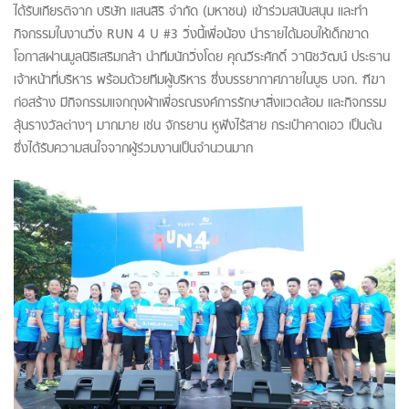
ได้รับเกียรติจาก บริษัท แสนสิริ จํากัด (มหาชน) เข้าร่วมสนับสนุน และทำ
กิจกรรมในงานวิ่ง RUN 4 U #3 วิ่งนี้เพื่อน้อง นำรายได้มอบให้เด็กขาด
โอกาสผ่านมูลนิธิเสริมกล้า นำทีมนักวิ่งโดย คุณวีระศักดิ์ วานิชวัฒน์ ประธาน
เจ้าหน้าที่บริหาร พร้อมด้วยทีมผู้บริหาร ซึ่งบรรยากาศภายในบูธ บจก. ฑีฆา
ก่อสร้าง มีกิจกรรมแจกถุงผ้าเพื่อรณรงค์การรักษาสิ่งแวดล้อม และกิจกรรม
ลุ้นรางวัลต่างๆ มากมาย เช่น จักรยาน หูฟังไร้สาย กระเป๋าคาดเอว เป็นต้น
ซึ่งได้รับความสนใจจากผู้ร่วมงานเป็นจำนวนมาก