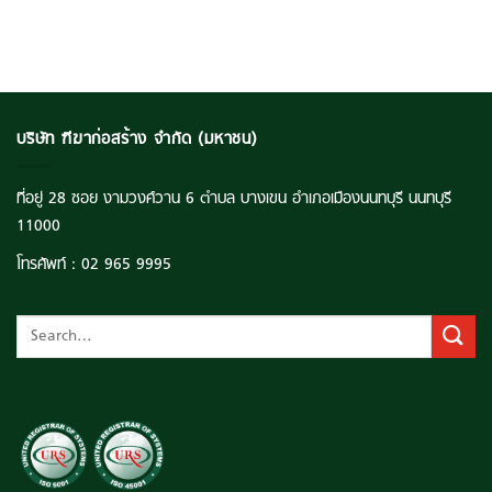
Backlog
ยก
แน่น
ระดับ
แตะ
คุณภาพ
ระดับ
ชีวิต
3,516
เยาวชน
ลบ.
ไทย
บริษัท ฑีฆาก่อสร้าง จำกัด (มหาชน)
ที่อยู่ 28 ซอย งามวงศ์วาน 6 ตำบล บางเขน อำเภอเมืองนนทบุรี นนทบุรี
11000
โทรศัพท์ :
02 965 9995