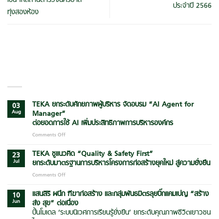
เย็น ให้สถานีตำรวจนครบาล
ประจำปี 2566
ทุ่งสองห้อง
LATEST POSTS
TEKA ยกระดับศักยภาพผู้บริหาร จัดอบรม “AI Agent for
03
Aug
Manager”
ต่อยอดการใช้ AI เพิ่มประสิทธิภาพการบริหารองค์กร
Comments Off
on
TEKA
ยก
TEKA ชูแนวคิด “Quality & Safety First”
23
ระดับ
Jul
ยกระดับมาตรฐานการบริหารโครงการก่อสร้างยุคใหม่ สู่ความยั่งยืน
ศักยภาพ
Comments Off
on
ผู้
TEKA
บริหาร
ชู
แสนสิริ ผนึก ฑีฆาก่อสร้าง และกลุ่มพันธมิตรลุยบิ๊กแคมเปญ
“สร้าง
จัด
10
แนวคิด
Jun
ส่ง สุข” ต่อเนื่อง
อบรม
“Quality
“AI
ปั้นโมเดล ‘ระบบนิเวศการเรียนรู้ยั่งยืน’ ยกระดับคุณภาพชีวิตเยาวชน
&
Agent