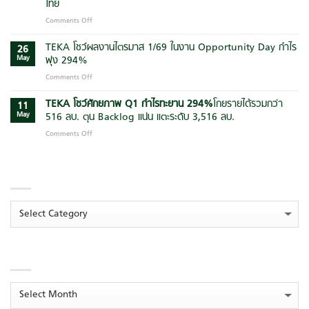
ไทย
Safety
for
First”
Comments Off
on
Manager”
ยก
แสน
ต่อย
ระดับ
สิริ
TEKA โชว์ผลงานไตรมาส 1/69 ในงาน Opportunity Day กำไร
อด
26
มาตรฐาน
ผนึก
การ
May
พุ่ง 294%
การ
ฑีฆา
ใช้
Comments Off
on
บริหาร
ก่อสร้าง
AI
TEKA
โครงการ
และ
เพิ่ม
โชว์
TEKA โชว์ศักยภาพ Q1 กำไรทะยาน
294
%
โกยรายได้รวมกว่า
ก่อสร้าง
กลุ่ม
11
ประสิทธิภาพ
ผล
ยุค
May
516 ลบ. ตุน Backlog แน่น แตะระดับ 3,516 ลบ.
พันธมิตร
การ
งาน
ใหม่
ลุย
บริหาร
Comments Off
on
ไตรมาส
สู่
บิ๊ก
องค์กร
TEKA
1/69
ความ
แคมเปญ
โชว์
ใน
ยั่งยืน
“สร้าง
CATEGORIES
ศักยภาพ
งาน
ส่ง
Q1
Opportunity
สุข”
กำไร
Day
ต่อ
ทะยาน
กำไร
Categories
เนื่อง
294
%
โกย
พุ่ง
ปั้น
ราย
294%
โมเดล
ได้
‘ระบบ
ARCHIVES
รวม
นิเวศ
กว่า
การ
516
เรียน
ลบ.
Archives
รู้
ตุน
ยั่งยืน’