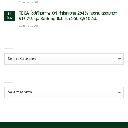
Comments Off
on
บริหาร
ก่อสร้าง
AI
TEKA
โครงการ
และ
เพิ่ม
โชว์
TEKA โชว์ศักยภาพ Q1 กำไรทะยาน
294
%
โกยรายได้รวมกว่า
ก่อสร้าง
กลุ่ม
11
ประสิทธิภาพ
ผล
ยุค
May
516 ลบ. ตุน Backlog แน่น แตะระดับ 3,516 ลบ.
พันธมิตร
การ
งาน
ใหม่
ลุย
บริหาร
Comments Off
on
ไตรมาส
สู่
บิ๊ก
องค์กร
TEKA
1/69
ความ
แคมเปญ
โชว์
ใน
ยั่งยืน
“สร้าง
CATEGORIES
ศักยภาพ
งาน
ส่ง
Q1
Opportunity
สุข”
กำไร
Day
ต่อ
ทะยาน
กำไร
Categories
เนื่อง
294
%
โกย
พุ่ง
ปั้น
ราย
294%
โมเดล
ได้
‘ระบบ
ARCHIVES
รวม
นิเวศ
กว่า
การ
516
เรียน
ลบ.
Archives
รู้
ตุน
ยั่งยืน’
Backlog
ยก
แน่น
ระดับ
แตะ
คุณภาพ
ระดับ
ชีวิต
3,516
เยาวชน
ลบ.
ไทย