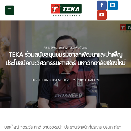
Skip
to
content
PR NEWS
,
ข่าวกิจกรรมเพื่อสังคม
TEKA ร่วมสนับสนุนชมรมอาสาพัฒนาและบำเพ็ญ
ประโยชน์
คณะวิศวกรรมศาสตร์ มหาวิทยาลัยเชียงใหม่
POSTED ON
NOVEMBER 26, 2567
BY
TEKACOM
บอสใหญ่ “ดร.วีระศักดิ์ วานิชวัฒน์” ประธานเจ้าหน้าที่บริหาร บริษัท ฑีฆา