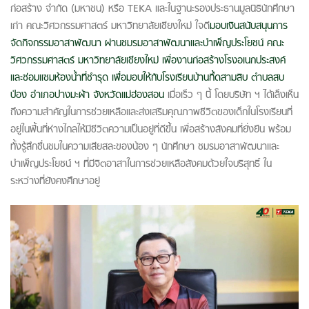
ก่อสร้าง จำกัด (มหาชน) หรือ TEKA และในฐานะรองประธานมูลนิธินักศึกษา
เก่า คณะวิศวกรรมศาสตร์ มหาวิทยาลัยเชียงใหม่ ใจดี
มอบเงินสนับสนุนการ
จัดกิจกรรมอาสาพัฒนา ผ่านชมรมอาสาพัฒนาและบำเพ็ญประโยชน์ คณะ
วิศวกรรมศาสตร์ มหาวิทยาลัยเชียงใหม่ เพื่องานก่อสร้างโรงอเนกประสงค์
และซ่อมแซมห้องน้ำที่ชำรุด เพื่อมอบให้กับโรงเรียนบ้านกึ้ดสามสิบ ตำบลสบ
ป่อง อำเภอปางมะผ้า จังหวัดแม่ฮ่องสอน
เมื่อเร็ว ๆ นี้ โดยบริษัท ฯ ได้เล็งเห็น
ถึงความสำคัญในการช่วยเหลือและส่งเสริมคุณภาพชีวิตของเด็กในโรงเรียนที่
อยู่ในพื้นที่ห่างไกลให้มีชีวิตความเป็นอยู่ที่ดีขึ้น เพื่อสร้างสังคมที่ยั่งยืน พร้อม
ทั้งรู้สึกชื่นชมในความเสียสละของน้อง ๆ นักศึกษา ชมรมอาสาพัฒนาและ
บำเพ็ญประโยชน์ ฯ ที่มีจิตอาสาในการช่วยเหลือสังคมด้วยใจบริสุทธิ์ ใน
ระหว่างที่ยังคงศึกษาอยู่