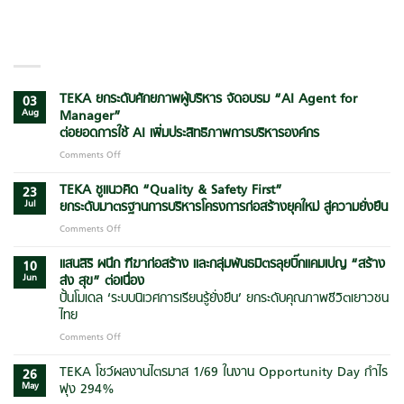
LATEST POSTS
TEKA ยกระดับศักยภาพผู้บริหาร จัดอบรม “AI Agent for
03
Aug
Manager”
ต่อยอดการใช้ AI เพิ่มประสิทธิภาพการบริหารองค์กร
Comments Off
on
TEKA
ยก
TEKA ชูแนวคิด “Quality & Safety First”
23
ระดับ
Jul
ยกระดับมาตรฐานการบริหารโครงการก่อสร้างยุคใหม่ สู่ความยั่งยืน
ศักยภาพ
Comments Off
on
ผู้
TEKA
บริหาร
ชู
แสนสิริ ผนึก ฑีฆาก่อสร้าง และกลุ่มพันธมิตรลุยบิ๊กแคมเปญ
“สร้าง
จัด
10
แนวคิด
Jun
ส่ง สุข” ต่อเนื่อง
อบรม
“Quality
“AI
ปั้นโมเดล ‘ระบบนิเวศการเรียนรู้ยั่งยืน’ ยกระดับคุณภาพชีวิตเยาวชน
&
Agent
ไทย
Safety
for
First”
Comments Off
on
Manager”
ยก
แสน
ต่อย
ระดับ
สิริ
TEKA โชว์ผลงานไตรมาส 1/69 ในงาน Opportunity Day กำไร
อด
26
มาตรฐาน
ผนึก
การ
May
พุ่ง 294%
การ
ฑีฆา
ใช้