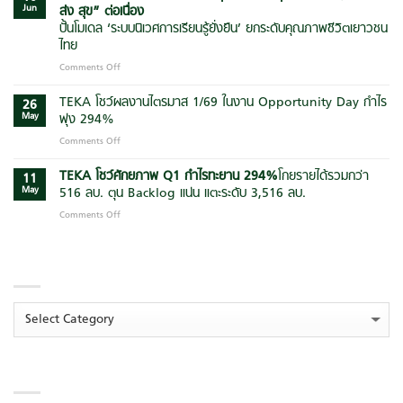
แนวคิด
Jun
ส่ง สุข” ต่อเนื่อง
อบรม
“Quality
“AI
ปั้นโมเดล ‘ระบบนิเวศการเรียนรู้ยั่งยืน’ ยกระดับคุณภาพชีวิตเยาวชน
&
Agent
ไทย
Safety
for
First”
Comments Off
on
Manager”
ยก
แสน
ต่อย
ระดับ
สิริ
TEKA โชว์ผลงานไตรมาส 1/69 ในงาน Opportunity Day กำไร
อด
26
มาตรฐาน
ผนึก
การ
May
พุ่ง 294%
การ
ฑีฆา
ใช้
Comments Off
on
บริหาร
ก่อสร้าง
AI
TEKA
โครงการ
และ
เพิ่ม
โชว์
TEKA โชว์ศักยภาพ Q1 กำไรทะยาน
294
%
โกยรายได้รวมกว่า
ก่อสร้าง
กลุ่ม
11
ประสิทธิภาพ
ผล
ยุค
May
516 ลบ. ตุน Backlog แน่น แตะระดับ 3,516 ลบ.
พันธมิตร
การ
งาน
ใหม่
ลุย
บริหาร
Comments Off
on
ไตรมาส
สู่
บิ๊ก
องค์กร
TEKA
1/69
ความ
แคมเปญ
โชว์
ใน
ยั่งยืน
“สร้าง
CATEGORIES
ศักยภาพ
งาน
ส่ง
Q1
Opportunity
สุข”
กำไร
Day
ต่อ
ทะยาน
กำไร
Categories
เนื่อง
294
%
โกย
พุ่ง
ปั้น
ราย
294%
โมเดล
ได้
‘ระบบ
ARCHIVES
รวม
นิเวศ
กว่า
การ
516