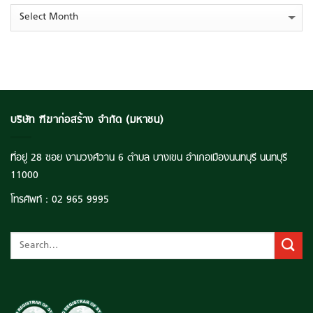
เรียน
ลบ.
Archives
รู้
ตุน
ยั่งยืน’
Backlog
ยก
แน่น
ระดับ
แตะ
คุณภาพ
ระดับ
ชีวิต
3,516
เยาวชน
ลบ.
ไทย
บริษัท ฑีฆาก่อสร้าง จำกัด (มหาชน)
ที่อยู่ 28 ซอย งามวงศ์วาน 6 ตำบล บางเขน อำเภอเมืองนนทบุรี นนทบุรี
11000
โทรศัพท์ :
02 965 9995