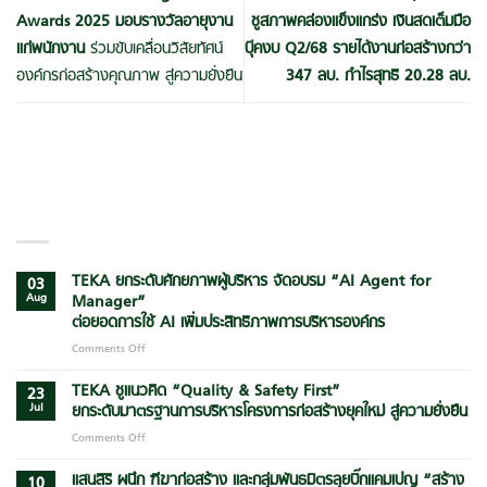
Awards 2025 มอบรางวัลอายุงาน
ชูสภาพคล่องแข็งแกร่ง เงินสดเต็มมือ
แก่พนักงาน
ร่วมขับเคลื่อนวิสัยทัศน์
บุ๊คงบ Q2/68 รายได้งานก่อสร้างกว่า
องค์กรก่อสร้างคุณภาพ สู่ความยั่งยืน
347 ลบ. กำไรสุทธิ 20.28 ลบ.
LATEST POSTS
TEKA ยกระดับศักยภาพผู้บริหาร จัดอบรม “AI Agent for
03
Aug
Manager”
ต่อยอดการใช้ AI เพิ่มประสิทธิภาพการบริหารองค์กร
Comments Off
on
TEKA
ยก
TEKA ชูแนวคิด “Quality & Safety First”
23
ระดับ
Jul
ยกระดับมาตรฐานการบริหารโครงการก่อสร้างยุคใหม่ สู่ความยั่งยืน
ศักยภาพ
Comments Off
on
ผู้
TEKA
บริหาร
ชู
แสนสิริ ผนึก ฑีฆาก่อสร้าง และกลุ่มพันธมิตรลุยบิ๊กแคมเปญ
“สร้าง
จัด
10