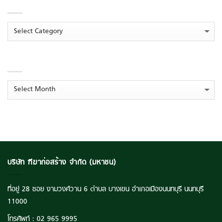
CATEGORIES
งาน
ส่ง
Q1
Opportunity
สุข”
กำไร
Day
ต่อ
ทะยาน
กำไร
Categories
เนื่อง
294
%
โกย
พุ่ง
ปั้น
ราย
294%
โมเดล
ได้
‘ระบบ
ARCHIVES
รวม
นิเวศ
กว่า
การ
516
เรียน
ลบ.
Archives
รู้
ตุน
ยั่งยืน’
Backlog
ยก
แน่น
ระดับ
แตะ
คุณภาพ
ระดับ
ชีวิต
3,516
เยาวชน
ลบ.
ไทย
บริษัท ฑีฆาก่อสร้าง จำกัด (มหาชน)
ที่อยู่ 28 ซอย งามวงศ์วาน 6 ตำบล บางเขน อำเภอเมืองนนทบุรี นนทบุรี
11000
โทรศัพท์ :
02 965 9995