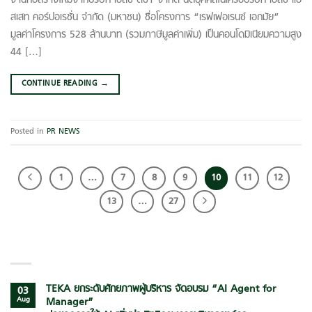
งานก่อสร้างใหม่จากบริษัท เอสซี ดีซี1 จำกัด นิติบุคคลในเครือบริษัท เอสซี แอ
สเสท คอร์ปอเรชั่น จำกัด (มหาชน) ชื่อโครงการ “เรฟเฟอเรนซ์ เอกมัย”
มูลค่าโครงการ 528 ล้านบาท (รวมภาษีมูลค่าเพิ่ม) เป็นคอนโดมิเนียมความสูง
44 […]
CONTINUE READING
→
Posted in
PR NEWS
1
…
7
8
9
10
11
12
13
…
27
LATEST POSTS
TEKA ยกระดับศักยภาพผู้บริหาร จัดอบรม “AI Agent for
03
Aug
Manager”