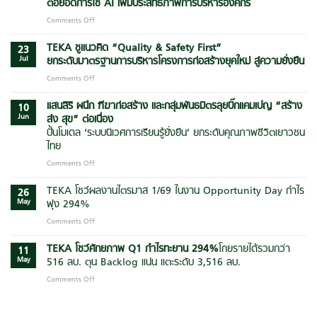
ต่อยอดการใช้ AI เพิ่มประสิทธิภาพการบริหารองค์กร
Comments Off
on
TEKA
ยก
TEKA ชูแนวคิด “Quality & Safety First”
23
ระดับ
Jul
ยกระดับมาตรฐานการบริหารโครงการก่อสร้างยุคใหม่ สู่ความยั่งยืน
ศักยภาพ
Comments Off
on
ผู้
TEKA
บริหาร
ชู
แสนสิริ ผนึก ฑีฆาก่อสร้าง และกลุ่มพันธมิตรลุยบิ๊กแคมเปญ
“สร้าง
จัด
10
แนวคิด
Jun
ส่ง สุข” ต่อเนื่อง
อบรม
“Quality
“AI
ปั้นโมเดล ‘ระบบนิเวศการเรียนรู้ยั่งยืน’ ยกระดับคุณภาพชีวิตเยาวชน
&
Agent
ไทย
Safety
for
First”
Comments Off
on
Manager”
ยก
แสน
ต่อย
ระดับ
สิริ
TEKA โชว์ผลงานไตรมาส 1/69 ในงาน Opportunity Day กำไร
อด
26
มาตรฐาน
ผนึก
การ
May
พุ่ง 294%
การ
ฑีฆา
ใช้
Comments Off
on
บริหาร
ก่อสร้าง
AI
TEKA
โครงการ
และ
เพิ่ม
โชว์
TEKA โชว์ศักยภาพ Q1 กำไรทะยาน
294
%
โกยรายได้รวมกว่า
ก่อสร้าง
กลุ่ม
11
ประสิทธิภาพ
ผล
ยุค
May
516 ลบ. ตุน Backlog แน่น แตะระดับ 3,516 ลบ.
พันธมิตร
การ
งาน
ใหม่
ลุย
บริหาร
Comments Off
on
ไตรมาส
สู่
บิ๊ก
องค์กร
TEKA
1/69
ความ
แคมเปญ
โชว์
ใน
ยั่งยืน
“สร้าง
ศักยภาพ