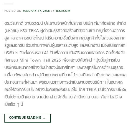
POSTED ON
JANUARY 17, 2568
BY
TEKACOM
ดร.วีระศักดิ์ วานิชวัฒน์ ประธานเจ้าหน้าที่บริหาร บริษัท ฑีฆาก่อสร้าง จำกัด
(มหาชน) หรือ TEKA ผู้ดำเนินธุรกิจก่อสร้างที่มีความชำนาญทั้งงานอาคาร
สูง และอาคารขนาดใหญ่ ได้รับความเชื่อมั่นจากกลุ่มลูกค้าทั้งในส่วนของภาค
รัฐและเอกชน ร่วมถ่ายภาพกับผู้บริหารระดับสูง และพนักงาน เนื่องในโอกาสที่
บริษัท ฯ จัดตั้งครบรอบ 41 ปี เพื่อความเป็นสิริมงคลแก่องค์กร อีกทั้งยังจัด
กิจกรรม Mini Town Hall 2025 เพื่อแสดงวิสัยทัศน์ “มุ่งมั่นสู่การเป็น
บริษัทรับเหมาก่อสร้างชั้นนำของประเทศไทย” และกลยุทธ์ในการดำเนินธุรกิจ
เคลื่อนทัพองค์กรก้าวสู่เป้าหมายตามที่วางไว้ รวมถึงกล่าวถึงภาพรวมและผล
ประกอบการที่ผ่านมา พร้อมแนวทางการดำเนินงานของบริษัท ฯ ในอนาคต
เพื่อให้องค์กรเติบโตอย่างมั่นคงและยั่งยืนต่อไป โดย TEKA มั่นใจการเติบโตจะ
เป็นไปตามเป้าหมาย งานดังกล่าวจัดขึ้น ณ สำนักงาน บมจ.​ ฑีฆาก่อสร้าง
เมื่อเร็ว ๆ นี้
CONTINUE READING
→