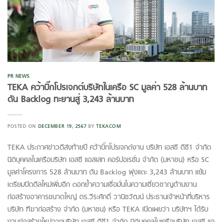
PR NEWS
TEKA คว้าบิ๊กโปรเจกต์บริษัทในเครือ SC มูลค่า 528 ล้านบาท
ดัน Backlog ทะยานสู่ 3,243 ล้านบาท
POSTED ON
DECEMBER 19, 2567
BY
TEKACOM
TEKA ประกาศข่าวดีส่งท้ายปี คว้าบิ๊กโปรเจกต์งาน บริษัท เอสซี ดีซี1 จำกัด
นิติบุคคลในเครือบริษัท เอสซี แอสเสท คอร์ปอเรชั่น จำกัด (มหาชน) หรือ SC
มูลค่าโครงการ 528 ล้านบาท ดัน Backlog พุ่งแตะ 3,243 ล้านบาท แย้ม
เตรียมปิดดีลใหม่เพิ่มอีก ตอกย้ำความเชื่อมั่นในความเชี่ยวชาญด้านงาน
ก่อสร้างอาคารขนาดใหญ่ ดร.วีระศักดิ์ วานิชวัฒน์ ประธานเจ้าหน้าที่บริหาร
บริษัท ฑีฆาก่อสร้าง จำกัด (มหาชน) หรือ TEKA เปิดเผยว่า บริษัทฯ ได้รับ